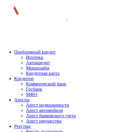
Проблемный кредит
Ипотека
Автокредит
Микрозайм
Кредитная карта
Кредитор
Коммерческий банк
Госбанк
МФО
Аресты
Арест недвижимости
Арест автомобиля
Арест банковского счета
Арест имущества
Реестры
Реестр должников