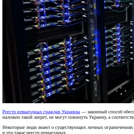
Реестр невыездных граждан Украины
— законный способ обеспе
наложен такой запрет, не могут покинуть Украину, а соответс
Некоторые люди знают о существующих личных ограничениях на
и что такое реестр невыездных.