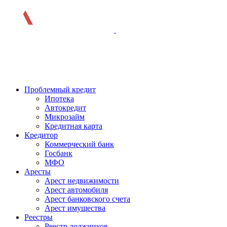
Проблемный кредит
Ипотека
Автокредит
Микрозайм
Кредитная карта
Кредитор
Коммерческий банк
Госбанк
МФО
Аресты
Арест недвижимости
Арест автомобиля
Арест банковского счета
Арест имущества
Реестры
Реестр должников