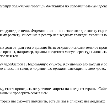
реестру должников (реестру должников по исполнительным про
следуют две цели. Формально они не позволяют должнику скрыт
йшему расчету. Внесение в реестр невыездных граждан Украины 
ных долгов, для этого должно быть открыто исполнительное про
е органы, например, органы следствия могут через суд наложить
ополняется.
 передается в Пограничную службу. Как только его внесут в б
о списка не сами, а по решению органов, имеющих на это право.
, стоит проверить отсутствие запрета на выезд из страны. Сайт 
аины и проверить себя в нем.
которых вы сможете выяснить, есть ли вы в списках невыездных: