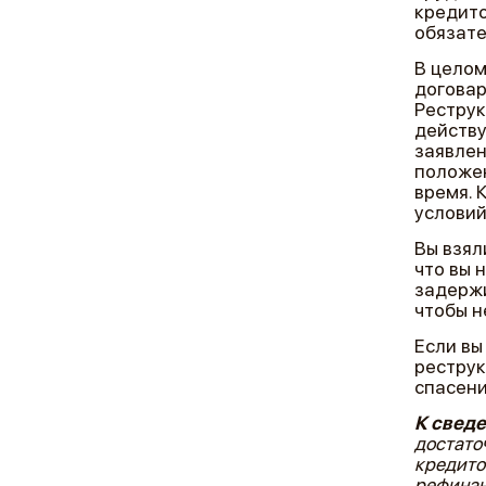
кредито
обязате
В целом
договар
Реструк
действу
заявле
положен
время. 
условий
Вы взял
что вы 
задержи
чтобы н
Если вы
реструк
спасени
К свед
достато
кредито
рефинан