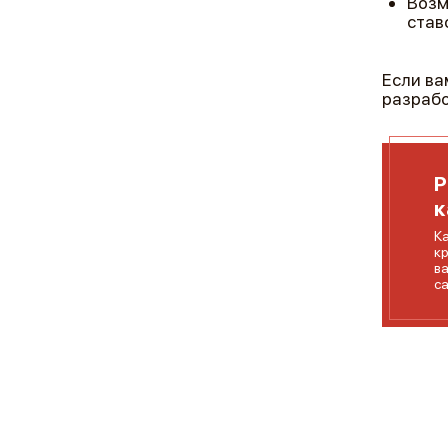
Возм
став
Если ва
разрабо
Р
к
К
к
в
с