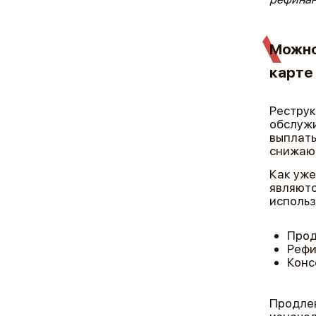
Можно
карте
Реструк
обслужи
выплаты
снижаю
Как уже
являютс
использ
Прод
Рефи
Конс
Продлен