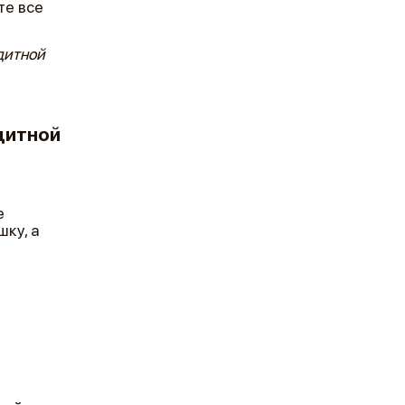
те все
дитной
дитной
е
ку, а