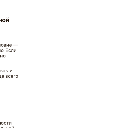
ной
ловие —
о. Если
нно
ьны и
ще всего
люсти