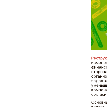
Реструк
изменен
финансо
сторона
организ
задолже
уменьши
компани
согласи
Основны
картам 