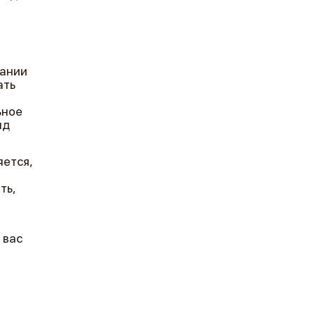
вании
ать
ьное
яд
яется,
ть,
 вас