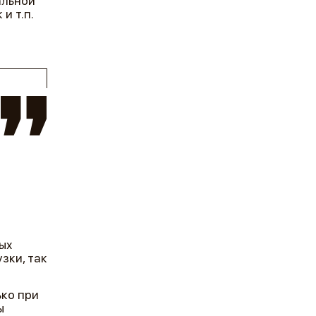
альной
и т.п.
ых
зки, так
ко при
ы