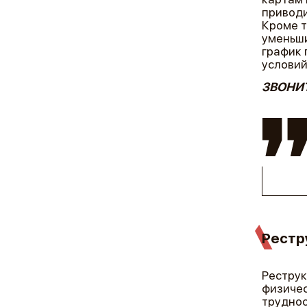
приводи
Кроме т
уменьши
график 
условий
ЗВОНИТ
Рестр
Реструк
физичес
труднос