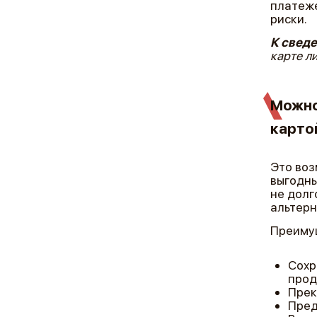
платеже
риски.
К свед
карте л
Можно
карто
Это воз
выгодны
не долг
альтерн
Преимущ
Сохр
прод
Прек
Пред