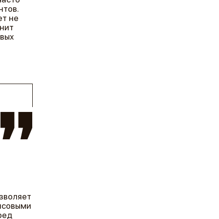
нтов.
ет не
енит
вых
озволяет
нсовыми
ред