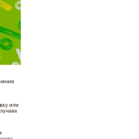
чение
вку или
лучаях
м
часто