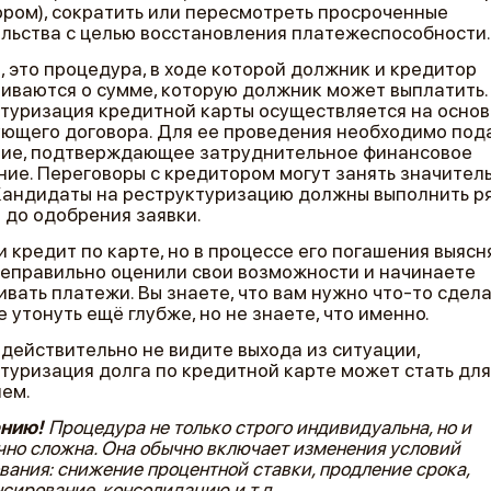
ром), сократить или пересмотреть просроченные
льства с целью восстановления платежеспособности.
, это процедура, в ходе которой должник и кредитор
иваются о сумме, которую должник может выплатить.
туризация кредитной карты осуществляется на осно
ющего договора. Для ее проведения необходимо под
ние, подтверждающее затруднительное финансовое
ие. Переговоры с кредитором могут занять значител
Кандидаты на реструктуризацию должны выполнить р
 до одобрения заявки.
и кредит по карте, но в процессе его погашения выясн
неправильно оценили свои возможности и начинаете
вать платежи. Вы знаете, что вам нужно что-то сдела
е утонуть ещё глубже, но не знаете, что именно.
 действительно не видите выхода из ситуации,
туризация долга по кредитной карте может стать для
ем.
ению!
Процедура не только строго индивидуальна, но и
чно сложна. Она обычно включает изменения условий
вания: снижение процентной ставки, продление срока,
сирование, консолидацию и т.д.