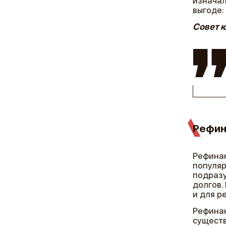
изначал
выгоде:
Совет 
Рефин
Рефина
популяр
подразу
долгов.
и для р
Рефинан
существ