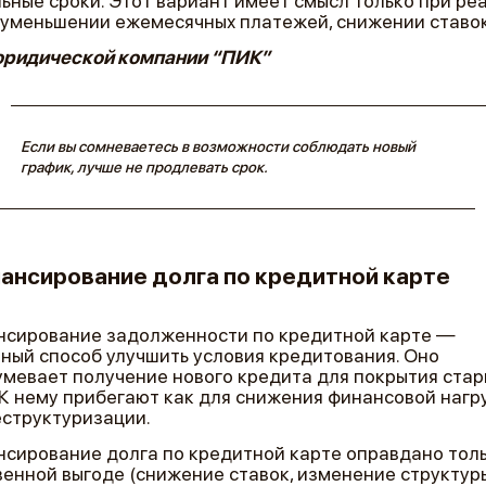
ьные сроки. Этот вариант имеет смысл только при ре
 уменьшении ежемесячных платежей, снижении ставок 
юридической компании “ПИК”
Если вы сомневаетесь в возможности соблюдать новый
график, лучше не продлевать срок.
ансирование долга по кредитной карте
нсирование задолженности по кредитной карте —
ный способ улучшить условия кредитования. Оно
мевает получение нового кредита для покрытия стар
 К нему прибегают как для снижения финансовой нагру
еструктуризации.
сирование долга по кредитной карте оправдано толь
енной выгоде (снижение ставок, изменение структур